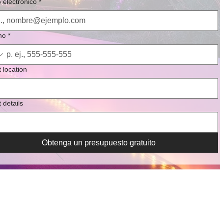
 electrónico
*
no
*
t location
 details
Obtenga un presupuesto gratuito