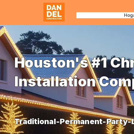
Hog
Houston's #1 Ch
Installation Co
Traditional-Permanent-Party