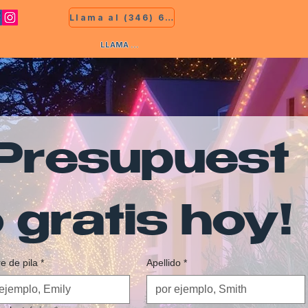
Llama al (346) 681-9339
LLAMA AL (346) 681-9339
Presupuest
 gratis hoy!
 de pila
*
Apellido
*