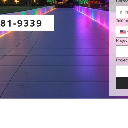
Correo
681-9339
Teléfo
Projec
Project