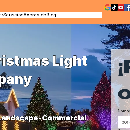
ar
Servicios
Acerca de
Blog
ristmas Light
¡
mpany
o
Nombre
-Landscape-Commercial