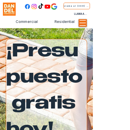
Llama al (346) 681-9339
LLAMA AL (346) 681-9339
Commercial
Residential
¡Presu
puesto
 gratis 